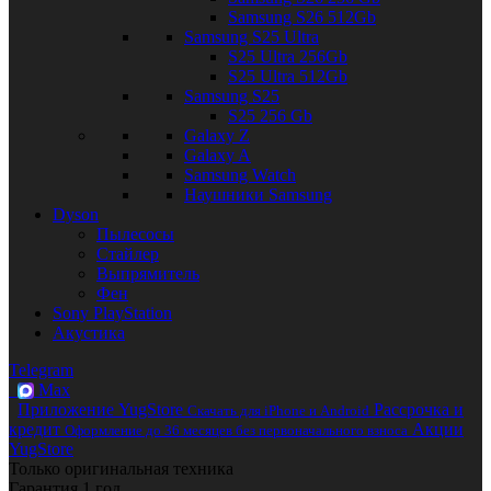
Samsung S26 512Gb
Samsung S25 Ultra
S25 Ultra 256Gb
S25 Ultra 512Gb
Samsung S25
S25 256 Gb
Galaxy Z
Galaxy A
Samsung Watch
Наушники Samsung
Dyson
Пылесосы
Стайлер
Выпрямитель
Фен
Sony PlayStation
Акустика
Telegram
Max
Приложение YugStore
Рассрочка и
Скачать для iPhone и Android
кредит
Акции
Оформление до 36 месяцев без первоначального взноса
YugStore
Только оригинальная техника
Гарантия 1 год