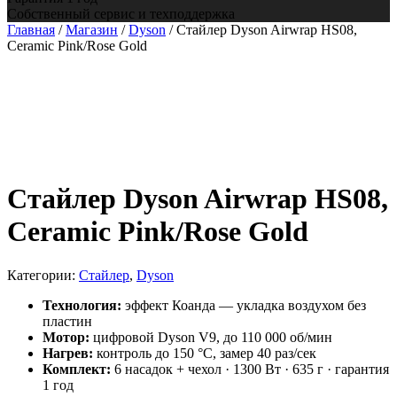
Собственный сервис и техподдержка
Главная
/
Магазин
/
Dyson
/ Стайлер Dyson Airwrap HS08,
Ceramic Pink/Rose Gold
Стайлер Dyson Airwrap HS08,
Ceramic Pink/Rose Gold
Категории:
Стайлер
,
Dyson
Технология:
эффект Коанда — укладка воздухом без
пластин
Мотор:
цифровой Dyson V9, до 110 000 об/мин
Нагрев:
контроль до 150 °C, замер 40 раз/сек
Комплект:
6 насадок + чехол · 1300 Вт · 635 г · гарантия
1 год