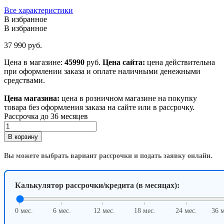
Все характеристики
В избранное
В избранное
37 990
руб.
Цена в магазине:
45990
руб.
Цена сайта:
цена действительна
при оформлении заказа и оплате наличными денежными
средствами.
Цена магазина:
цена в розничном магазине на покупку
товара без оформления заказа на сайте или в рассрочку.
Рассрочка до 36 месяцев
Количество
товара
В корзину
Стайлер
Dyson
Вы можете выбрать вариант рассрочки и подать заявку онлайн.
Airwrap
HS08,
Ceramic
Калькулятор рассрочки/кредита (в месяцах):
Pink/Rose
Gold
0 мес.
6 мес.
12 мес.
18 мес.
24 мес.
36 м