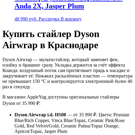
Anda 2Х, Jasper Plum
48 990
руб.
Рассрочка
В корзину
Купить стайлер Dyson
Airwrap в Краснодаре
Dyson Airwrap — мультистайлер, который заменяет фен,
плойку и брашинг сразу. Укладка держится за счёт эффекта
Коанда: воздушный поток сам притягивает прядь к насадке и
закручивает её. Никаких раскалённых пластин — температура
не превышает 150 °C и контролируется электроникой более 40
раз в секунду.
В магазине AppleYug доступны оригинальные стайлеры
Dyson от 35 990 ₽:
Dyson Airwrap i.d. HS08
— от 35 990 ₽. Цвета: Prussian
Blue/Rich Copper, Vinca Blue/Topaz, Ceramic Pink/Rose
Gold, Red Velvet/Gold, Ceramic Patina/Topaz Orange,
Apricot/Topaz, Jasper Plum