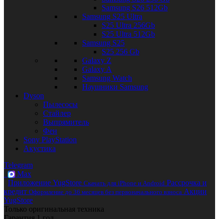
Samsung S26 512Gb
Samsung S25 Ultra
S25 Ultra 256Gb
S25 Ultra 512Gb
Samsung S25
S25 256 Gb
Galaxy Z
Galaxy A
Samsung Watch
Наушники Samsung
Dyson
Пылесосы
Стайлер
Выпрямитель
Фен
Sony PlayStation
Акустика
Telegram
Max
Приложение YugStore
Рассрочка и
Скачать для iPhone и Android
кредит
Акции
Оформление до 36 месяцев без первоначального взноса
YugStore
Только оригинальная техника
Гарантия 1 год