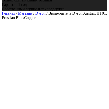
Только оригинальная техника
Гарантия 1 год
Собственный сервис и техподдержка
Главная
/
Магазин
/
Dyson
/ Выпрямитель Dyson Airstrait HT01,
Prussian Blue/Copper