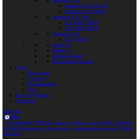
Samsung S26
Samsung S26 256 Gb
Samsung S26 512Gb
Samsung S25 Ultra
S25 Ultra 256Gb
S25 Ultra 512Gb
Samsung S25
S25 256 Gb
Galaxy Z
Galaxy A
Samsung Watch
Наушники Samsung
Dyson
Пылесосы
Стайлер
Выпрямитель
Фен
Sony PlayStation
Акустика
Telegram
Max
Приложение YugStore
Рассрочка и
Скачать для iPhone и Android
кредит
Акции
Оформление до 36 месяцев без первоначального взноса
YugStore