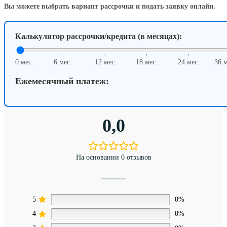
Dyson
Вы можете выбрать вариант рассрочки и подать заявку онлайн.
Airstrait
HT01,
Prussian
Калькулятор рассрочки/кредита (в месяцах):
Blue/Copper
0 мес.
6 мес.
12 мес.
18 мес.
24 мес.
36 м
Ежемесячный платеж:
0,0
На основании 0 отзывов
5
0%
4
0%