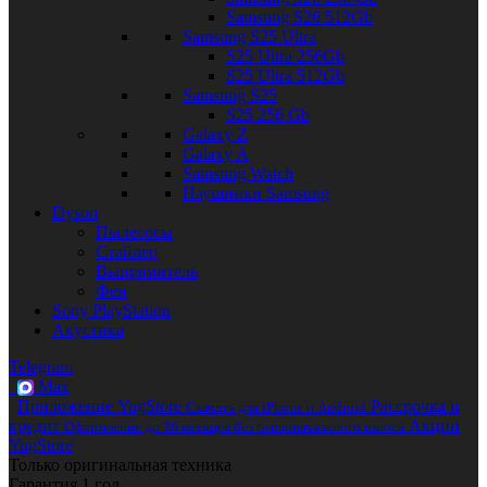
Samsung S26 512Gb
Samsung S25 Ultra
S25 Ultra 256Gb
S25 Ultra 512Gb
Samsung S25
S25 256 Gb
Galaxy Z
Galaxy A
Samsung Watch
Наушники Samsung
Dyson
Пылесосы
Стайлер
Выпрямитель
Фен
Sony PlayStation
Акустика
Telegram
Max
Приложение YugStore
Рассрочка и
Скачать для iPhone и Android
кредит
Акции
Оформление до 36 месяцев без первоначального взноса
YugStore
Только оригинальная техника
Гарантия 1 год