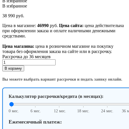
В избранное
В избранное
38 990
руб.
Цена в магазине:
46990
руб.
Цена сайта:
цена действительна
при оформлении заказа и оплате наличными денежными
средствами.
Цена магазина:
цена в розничном магазине на покупку
товара без оформления заказа на сайте или в рассрочку.
Рассрочка до 36 месяцев
Количество
товара
В корзину
Планшет
Apple
Вы можете выбрать вариант рассрочки и подать заявку онлайн.
iPad
11
A16
Калькулятор рассрочки/кредита (в месяцах):
(2025)
Wi-
Fi
0 мес.
6 мес.
12 мес.
18 мес.
24 мес.
36 м
128GB,
Pink
Ежемесячный платеж: