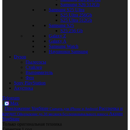
Samsung S26 512Gb
Samsung S25 Ultra
S25 Ultra 256Gb
S25 Ultra 512Gb
Samsung S25
S25 256 Gb
Galaxy Z
Galaxy A
Samsung Watch
Наушники Samsung
Dyson
Пылесосы
Стайлер
Выпрямитель
Фен
Sony PlayStation
Акустика
Telegram
Max
Приложение YugStore
Рассрочка и
Скачать для iPhone и Android
кредит
Акции
Оформление до 36 месяцев без первоначального взноса
YugStore
Только оригинальная техника
Гарантия 1 год