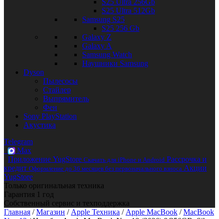
S25 Ultra 256Gb
S25 Ultra 512Gb
Samsung S25
S25 256 Gb
Galaxy Z
Galaxy A
Samsung Watch
Наушники Samsung
Dyson
Пылесосы
Стайлер
Выпрямитель
Фен
Sony PlayStation
Акустика
Telegram
Max
Приложение YugStore
Рассрочка и
Скачать для iPhone и Android
кредит
Акции
Оформление до 36 месяцев без первоначального взноса
YugStore
Только оригинальная техника
Гарантия 1 год
Собственный сервис и техподдержка
Главная
/
Магазин
/
Apple Техника
/
Apple MacBook
/
MacBook