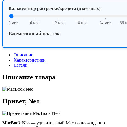
Silver
Калькулятор рассрочки/кредита (в месяцах):
0 мес.
6 мес.
12 мес.
18 мес.
24 мес.
36 м
Ежемесячный платеж:
Описание
Характеристики
Детали
Описание товара
Привет,
Neo
MacBook Neo
— удивительный Mac по неожиданно