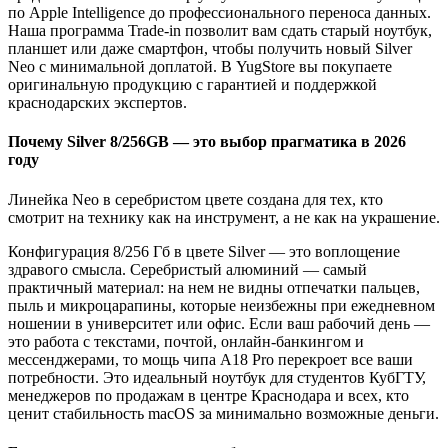
по Apple Intelligence до профессионального переноса данных.
Наша программа Trade-in позволит вам сдать старый ноутбук,
планшет или даже смартфон, чтобы получить новый Silver
Neo с минимальной доплатой. В YugStore вы покупаете
оригинальную продукцию с гарантией и поддержкой
краснодарских экспертов.
Почему Silver 8/256GB — это выбор прагматика в 2026
году
Линейка Neo в серебристом цвете создана для тех, кто
смотрит на технику как на инструмент, а не как на украшение.
Конфигурация 8/256 Гб в цвете Silver — это воплощение
здравого смысла. Серебристый алюминий — самый
практичный материал: на нем не видны отпечатки пальцев,
пыль и микроцарапины, которые неизбежны при ежедневном
ношении в университет или офис. Если ваш рабочий день —
это работа с текстами, почтой, онлайн-банкингом и
мессенджерами, то мощь чипа A18 Pro перекроет все ваши
потребности. Это идеальный ноутбук для студентов КубГТУ,
менеджеров по продажам в центре Краснодара и всех, кто
ценит стабильность macOS за минимально возможные деньги.