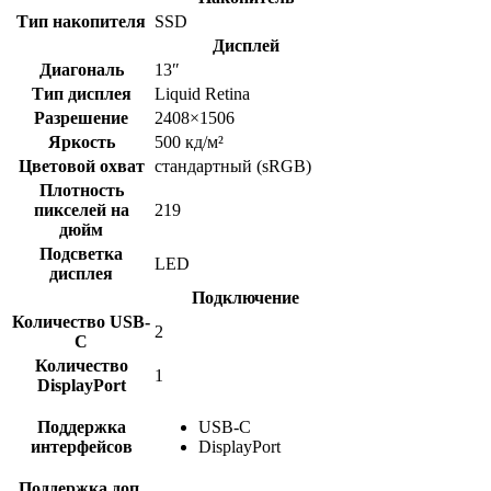
Тип накопителя
SSD
Дисплей
Диагональ
13″
Тип дисплея
Liquid Retina
Разрешение
2408×1506
Яркость
500 кд/м²
Цветовой охват
стандартный (sRGB)
Плотность
пикселей на
219
дюйм
Подсветка
LED
дисплея
Подключение
Количество USB-
2
C
Количество
1
DisplayPort
Поддержка
USB-C
интерфейсов
DisplayPort
Поддержка доп.