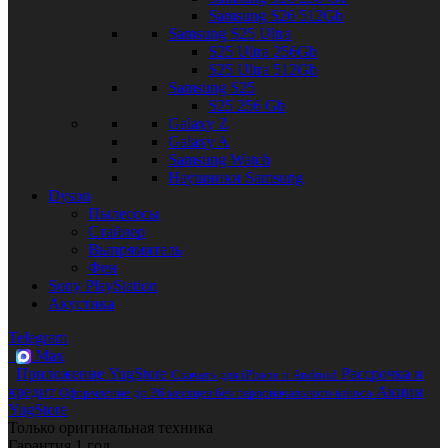
Samsung S26 512Gb
Samsung S25 Ultra
S25 Ultra 256Gb
S25 Ultra 512Gb
Samsung S25
S25 256 Gb
Galaxy Z
Galaxy A
Samsung Watch
Наушники Samsung
Dyson
Пылесосы
Стайлер
Выпрямитель
Фен
Sony PlayStation
Акустика
Telegram
Max
Приложение YugStore
Рассрочка и
Скачать для iPhone и Android
кредит
Акции
Оформление до 36 месяцев без первоначального взноса
YugStore
Только оригинальная техника
Гарантия 1 год