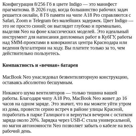
Конфигурация 8/256 Гб в цвете Indigo — это манифест
прагматизма. В 2026 году, когда большинство рабочих задач
решается онлайн, 8 Гб памяти на чипе A18 Pro справляются с
Safari, Zoom и Telegram без малейших задержек. Цвет Indigo —
это не просто синий; он выглядит глубоко и премиально,
выделяя Neo на фоне классических моделей. Это идеальный
инструмент для написания дипломных работ в КубГУ, работы
над SMM-проектами в коворкингах центра Краснодара или
ведения бухгалтерии на ходу. Вы платите только за то, чем
действительно пользуетесь.
Компактность и «вечная» батарея
MacBook Neo унаследовал безвентиляторную конструкцию,
оставаясь абсолютно бесшумным.
Никакого шума вентиляторов — только тишина вашей
работы. Благодаря чипу A18 Pro, MacBook Neo живет до 16
часов на одном заряде. Это значит, что вы можете уйти утром
из дома, провести серию встреч в районе улицы Красной,
поработать в парке Галицкого и вернуться вечером с остатком
заряда около 20%. Зарядка через USB-C стала универсальной,
но магия автономности Neo позволяет забыть о кабеле на весь
рабочий день.