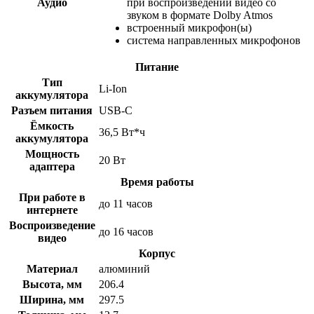
Аудио
при воспроизведении видео со
звуком в формате Dolby Atmos
встроенный микрофон(ы)
система направленных микрофонов
Питание
Тип
Li-Ion
аккумулятора
Разъем питания
USB-C
Ёмкость
36,5 Вт*ч
аккумулятора
Мощность
20 Вт
адаптера
Время работы
При работе в
до 11 часов
интернете
Воспроизведение
до 16 часов
видео
Корпус
Материал
алюминий
Высота, мм
206.4
Ширина, мм
297.5