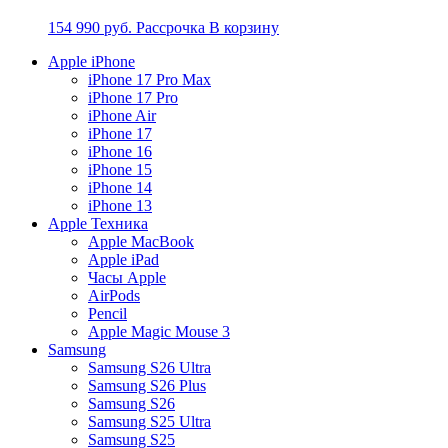
154 990
руб.
Рассрочка
В корзину
Apple iPhone
iPhone 17 Pro Max
iPhone 17 Pro
iPhone Air
iPhone 17
iPhone 16
iPhone 15
iPhone 14
iPhone 13
Apple Техника
Apple MacBook
Apple iPad
Часы Apple
AirPods
Pencil
Apple Magic Mouse 3
Samsung
Samsung S26 Ultra
Samsung S26 Plus
Samsung S26
Samsung S25 Ultra
Samsung S25