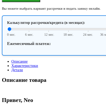
Neo
13
Вы можете выбрать вариант рассрочки и подать заявку онлайн.
(2026)
8/256GB,
Indigo
Калькулятор рассрочки/кредита (в месяцах):
0 мес.
6 мес.
12 мес.
18 мес.
24 мес.
36 м
Ежемесячный платеж:
Описание
Характеристики
Детали
Описание товара
Привет,
Neo