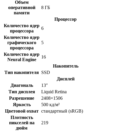
Объем
оперативной
8 ГБ
памяти
Процессор
Количество ядер
6
процессора
Количество ядер
графического
5
процессора
Количество ядер
16
Neural Engine
Накопитель
Тип накопителя
SSD
Дисплей
Диагональ
13″
Тип дисплея
Liquid Retina
Разрешение
2408×1506
Яркость
500 кд/м²
Цветовой охват
стандартный (sRGB)
Плотность
пикселей на
219
дюйм