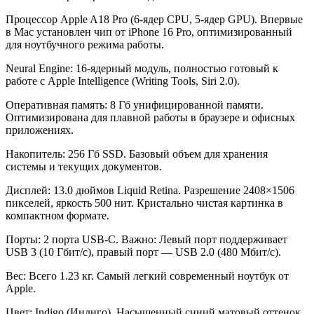
Процессор
Apple A18 Pro (6-
ядер CPU, 5-ядер GPU). Впервые
в Mac установлен чип от iPhone 16 Pro, оптимизированный
для ноутбучного режима работы.
Neural Engine: 16-ядерный модуль, полностью готовый к
работе с Apple Intelligence (Writing Tools, Siri 2.0).
Оперативная память: 8 Гб унифицированной памяти.
Оптимизирована для плавной работы в браузере и офисных
приложениях.
Накопитель: 256 Гб SSD. Базовый объем для хранения
системы и текущих документов.
Дисплей: 13.0 дюймов Liquid Retina. Разрешение 2408×1506
пикселей, яркость 500 нит. Кристально чистая картинка в
компактном формате.
Порты: 2 порта USB-C. Важно: Левый порт поддерживает
USB 3 (10 Гбит/с), правый порт — USB 2.0 (480 Мбит/с).
Вес: Всего 1.23 кг. Самый легкий современный ноутбук от
Apple.
Цвет: Indigo (Индиго). Насыщенный синий матовый оттенок,