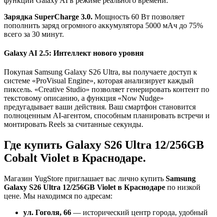
функций Galaxy AI в режиме реального времени.
Зарядка SuperCharge 3.0.
Мощность 60 Вт позволяет
пополнить заряд огромного аккумулятора 5000 мАч до 75%
всего за 30 минут.
Galaxy AI 2.5: Интеллект нового уровня
Покупая Samsung Galaxy S26 Ultra, вы получаете доступ к
системе «ProVisual Engine», которая анализирует каждый
пиксель. «Creative Studio» позволяет генерировать контент по
текстовому описанию, а функция «Now Nudge»
предугадывает ваши действия. Ваш смартфон становится
полноценным AI-агентом, способным планировать встречи и
монтировать Reels за считанные секунды.
Где купить
Galaxy
S26
Ultra 12/256
GB
Cobalt
Violet в Краснодаре.
Магазин YugStore приглашает вас лично купить
Samsung
Galaxy S26 Ultra 12/256GB
Violet в Краснодаре
по низкой
цене. Мы находимся по адресам:
ул. Гоголя, 66
— исторический центр города, удобный