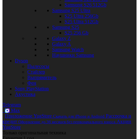
Samsung S26 512Gb
Samsung S25 Ultra
S25 Ultra 256Gb
S25 Ultra 512Gb
Samsung S25
S25 256 Gb
Galaxy Z
Galaxy A
Samsung Watch
Наушники Samsung
Dyson
Пылесосы
Стайлер
Выпрямитель
Фен
Sony PlayStation
Акустика
Telegram
Max
Приложение YugStore
Рассрочка и
Скачать для iPhone и Android
кредит
Акции
Оформление до 36 месяцев без первоначального взноса
YugStore
Только оригинальная техника
Гарантия 1 год