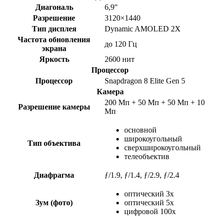
Диагональ
6,9″
Разрешение
3120×1440
Тип дисплея
Dynamic AMOLED 2X
Частота обновления
до 120 Гц
экрана
Яркость
2600 нит
Процессор
Процессор
Snapdragon 8 Elite Gen 5
Камера
200 Мп + 50 Мп + 50 Мп + 10
Разрешение камеры
Мп
основной
широкоугольный
Тип объектива
сверхширокоугольный
телеобъектив
Диафрагма
ƒ/1.9, ƒ/1.4, ƒ/2.9, ƒ/2.4
оптический 3x
Зум (фото)
оптический 5x
цифровой 100x