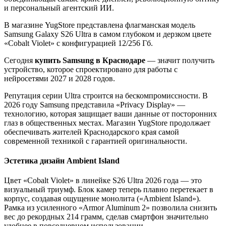
и персональный агентский ИИ.
В магазине YugStore представлена флагманская модель
Samsung Galaxy S26 Ultra в самом глубоком и дерзком цвете
«Cobalt Violet» с конфигурацией 12/256 Гб.
Сегодня
купить Samsung в Краснодаре
— значит получить
устройство, которое спроектировано для работы с
нейросетями 2027 и 2028 годов.
Репутация серии Ultra строится на бескомпромиссности. В
2026 году Samsung представила «Privacy Display» —
технологию, которая защищает ваши данные от посторонних
глаз в общественных местах. Магазин YugStore продолжает
обеспечивать жителей Краснодарского края самой
современной техникой с гарантией оригинальности.
Эстетика
дизайн
Ambient Island
Цвет «Cobalt Violet» в линейке S26 Ultra 2026 года — это
визуальный триумф. Блок камер теперь плавно перетекает в
корпус, создавая ощущение монолита («Ambient Island»).
Рамка из усиленного «Armor Aluminum 2» позволила снизить
вес до рекордных 214 грамм, сделав смартфон значительно
удобнее в повседневном использовании.