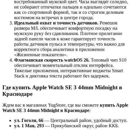
востребованный мужской цвет. Часы выглядят солидно,
не собирают отпечатки пальцев и идеально сочетаются
как со спортивной формой, так и со строгим деловым
костюмом на встречах в центре города.
Идеальный охват и точность датчиков.
Ремешок
размера M/L обеспечивает комфортную посадку на
мужскую руку без сдавливания. Плотное прилегание
задней панели часов к коже гарантирует точность
работы датчиков пульса и температуры, что важно для
корректного сбора аналитики в приложении
«Жизненные показатели».
Флагманская скорость watchOS 26.
Топовый чип S10
обеспечивает моментальный отклик интерфейса.
Тяжелые приложения, интерактивные виджеты Smart
Stack и диктовка текста работают без задержек.
Где купить Apple Watch SE 3 44mm Midnight в
Краснодаре
Ждем вас в магазинах YugStore, где вы сможете
купить Apple
Watch SE 3 44mm Midnight в Краснодаре
:
ул. Гоголя, 66
— Центральный район, удобный доступ.
ул. 1 Мая, 293
— Прикубанский округ, район ККБ.