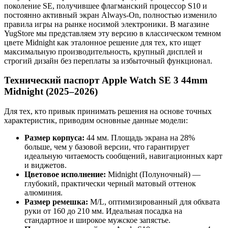
поколение SE, получившее флагманский процессор S10 и
постоянно активный экран Always-On, полностью изменило
правила игры на рынке носимой электроники. В магазине
YugStore мы представляем эту версию в классическом темном
цвете Midnight как эталонное решение для тех, кто ищет
максимальную производительность, крупный дисплей и
строгий дизайн без переплаты за избыточный функционал.
Технический паспорт Apple Watch SE 3 44mm
Midnight (2025–2026)
Для тех, кто привык принимать решения на основе точных
характеристик, приводим основные данные модели:
Размер корпуса:
44 мм. Площадь экрана на 28%
больше, чем у базовой версии, что гарантирует
идеальную читаемость сообщений, навигационных карт
и виджетов.
Цветовое исполнение:
Midnight (Полуночный) —
глубокий, практически черный матовый оттенок
алюминия.
Размер ремешка:
M/L, оптимизированный для обхвата
руки от 160 до 210 мм. Идеальная посадка на
стандартное и широкое мужское запястье.