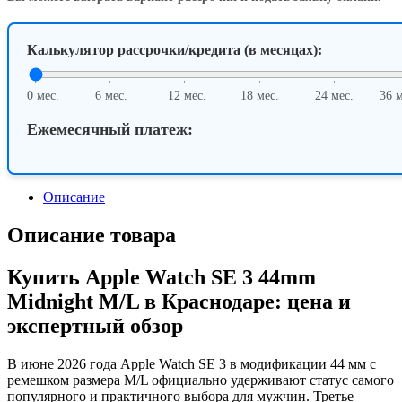
Midnight
M/L
Калькулятор рассрочки/кредита (в месяцах):
0 мес.
6 мес.
12 мес.
18 мес.
24 мес.
36 м
Ежемесячный платеж:
Описание
Описание товара
Купить Apple Watch SE 3 44mm
Midnight M/L в Краснодаре: цена и
экспертный обзор
В июне 2026 года Apple Watch SE 3 в модификации 44 мм с
ремешком размера M/L официально удерживают статус самого
популярного и практичного выбора для мужчин. Третье