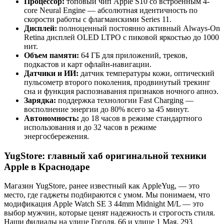
Процессор:
топовый чип Apple S10 со встроенным 4-
core Neural Engine — абсолютная идентичность по
скорости работы с флагманскими Series 11.
Дисплей:
полноценный постоянно активный Always-On
Retina дисплей OLED LTPO с пиковой яркостью до 1000
нит.
Объем памяти:
64 ГБ для приложений, треков,
подкастов и карт офлайн-навигации.
Датчики и ИИ:
датчик температуры кожи, оптический
пульсометр второго поколения, продвинутый трекинг
сна и функция распознавания признаков ночного апноэ.
Зарядка:
поддержка технологии Fast Charging —
восполнение энергии до 80% всего за 45 минут.
Автономность:
до 18 часов в режиме стандартного
использования и до 32 часов в режиме
энергосбережения.
YugStore: главный хаб оригинальной техники
Apple в Краснодаре
Магазин YugStore, ранее известный как AppleYug, — это
место, где гаджеты подбираются с умом. Мы понимаем, что
модификация Apple Watch SE 3 44mm Midnight M/L — это
выбор мужчин, которые ценят надежность и строгость стиля.
Наши филиалы на улице Гоголя, 66 и улице 1 Мая, 293