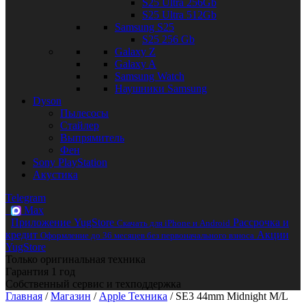
S25 Ultra 256Gb
S25 Ultra 512Gb
Samsung S25
S25 256 Gb
Galaxy Z
Galaxy A
Samsung Watch
Наушники Samsung
Dyson
Пылесосы
Стайлер
Выпрямитель
Фен
Sony PlayStation
Акустика
Telegram
Max
Приложение YugStore
Рассрочка и
Скачать для iPhone и Android
кредит
Акции
Оформление до 36 месяцев без первоначального взноса
YugStore
Только оригинальная техника
Гарантия 1 год
Собственный сервис и техподдержка
Главная
/
Магазин
/
Apple Техника
/ SE3 44mm Midnight M/L