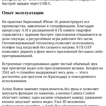
быстрой зарядки через USB-C.
Опыт эксплуатации
На практике бирюзовый iPhone 16 демонстрирует все
преимущества, заявленные в спецификациях. Благодаря
процессору A18 и расширенной 8 ГБ памяти смартфон
справляется с задачами быстрее: приложения открываются за
доли секунды, а ресурсоёмкие игры работают без лагов.
Оптимизированный теплоотвод позволяет использовать
телефон под нагрузкой без сильного нагрева. 8 ГБ ОЗУ
позволяют держать в фоне много приложений без каких-либо
притормаживаний.
Встроенные стереодинамики дарят чистый объёмный звук
при просмотре видео или прослушивании музыки. Батарея на
3561 мА·ч спокойно выдерживает весь день — этого
достаточно для прогулок по Краснодару и повседневного
использования.
Action Button заменяет переключатель без звука и позволяет
запускать функции по нажатию, а кнопка Camera Control
облегчает съёмку: одно касание открывает камеру, удержание
кнопки запускает запись видео. Face ID мгновенно
разблокирует смартфон, а Apple Pay обеспечивает быструю