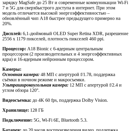
зарядку MagSafe до 25 Вт и современные коммуникации Wi-Fi
7 и 5G для сверхбыстрого доступа в интернет. При этом
модель отличается высокой энергоэффективностью –
обновлённый чип A18 быстрее предыдущего примерно на
20%.
Дисплей:
6,1-дюймовый OLED Super Retina XDR, разрешение
2556 x 1179 пикселей, плотность пикселей 460 ppi.
Процессор:
A18 Bionic с 6-ядерным центральным
процессором (2 производительных и 4 энергоэффективных
ядра) и 16-ядерным нейронным процессором.
Камеры:
Основная камера:
48 МП с апертурой f/1.78, поддержка
съёмки в ночном режиме и макросъемки.
Ультраширокоугольная камера:
12 МП с апертурой f/2.4 и
углом обзора 120°.
Видеосъемка:
до 4K 60 fps, поддержка Dolby Vision.
Хранилище:
128 ГБ
Подключение:
5G, Wi-Fi 6E, Bluetooth 5.3.
Батарея:
до 20 часов воспроизведения видео, поддержка