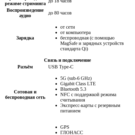
до 18 часов
режиме стриминга
Воспроизведение
до 80 часов
аудио
от сети
от компьютера
Зарядка
беспроводная (с помощью
MagSafe и зарядных устройств
стандарта Qi)
Связь и подключение
Разъём
USB Type-C
5G (sub‑6 GHz)
Gigabit Class LTE
Bluetooth 5.3
Сотовая и
NFC с поддержкой режима
беспроводная сеть
считывания
Экспресс‑карты с резервным
питанием
GPS
ГЛОНАСС