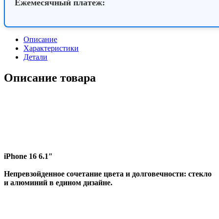
Ежемесячный платеж:
Описание
Характеристики
Детали
Описание товара
Первый iPhone, созданный для Apple Intelligence.
iPhone 16 6.1″
Непревзойденное сочетание цвета и долговечности: стекло
и алюминий в едином дизайне.
Основная камера 48МП
Получите идеальную фотографию, едва пошевелив
пальцем.