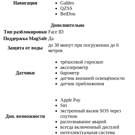
Навигация
Galileo
QZSS
BeiDou
Дополнительно
Тип разблокировки
Face ID
Поддержка MagSafe
Да
до 30 минут при погружении до 6
Защита от воды
метров
трёхосевой гироскоп
акселерометр
Датчики
барометр
датчик внешней освещённости
датчик приближения
Apple Pay
Siri
экстренный вызов SOS через
Доп. возможности
спутник
распознавание аварий
всегда включенный дисплей
интеллектуальная система