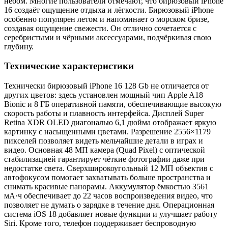
небом. Многие пользователи отмечают, что бирюзовый iPhone
16 создаёт ощущение отдыха и лёгкости. Бирюзовый iPhone
особенно популярен летом и напоминает о морском бризе,
создавая ощущение свежести. Он отлично сочетается с
серебристыми и чёрными аксессуарами, подчёркивая свою
глубину.
Технические характеристики
Технически бирюзовый iPhone 16 128 Gb не отличается от
других цветов: здесь установлен мощный чип Apple A18
Bionic и 8 ГБ оперативной памяти, обеспечивающие высокую
скорость работы и плавность интерфейса. Дисплей Super
Retina XDR OLED диагональю 6,1 дюйма отображает яркую
картинку с насыщенными цветами. Разрешение 2556×1179
пикселей позволяет видеть мельчайшие детали в играх и
видео. Основная 48 МП камера (Quad Pixel) с оптической
стабилизацией гарантирует чёткие фотографии даже при
недостатке света. Сверхширокоугольный 12 МП объектив с
автофокусом помогает захватывать больше пространства и
снимать красивые панорамы. Аккумулятор ёмкостью 3561
мА·ч обеспечивает до 22 часов воспроизведения видео, что
позволяет не думать о зарядке в течение дня. Операционная
система iOS 18 добавляет новые функции и улучшает работу
Siri. Кроме того, телефон поддерживает беспроводную