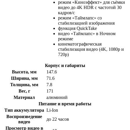
режим «Киноэффект» для съёмки
видео до 4K HDR с частотой 30
кадров/с
режим «Таймлапс» со
стабилизацией изображения
функция QuickTake
видео «Таймлапс» в Ночном
режиме
кинематографическая
стабилизация видео (4K, 1080p и
720p)
Корпус и габариты
Высота, мм
147.6
Ширина, мм
71.6
Толщина, мм
7.8
Вес, г
171
Материал
алюминий
Питание и время работы
Тип аккумулятора
Li-Ion
Воспроизведение
до 22 часов
видео
Просмотр видео в