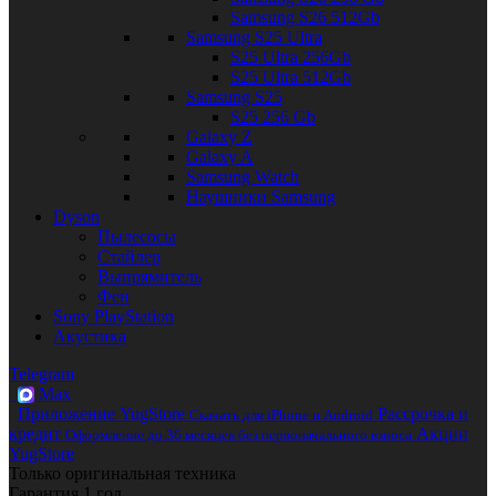
Samsung S26 512Gb
Samsung S25 Ultra
S25 Ultra 256Gb
S25 Ultra 512Gb
Samsung S25
S25 256 Gb
Galaxy Z
Galaxy A
Samsung Watch
Наушники Samsung
Dyson
Пылесосы
Стайлер
Выпрямитель
Фен
Sony PlayStation
Акустика
Telegram
Max
Приложение YugStore
Рассрочка и
Скачать для iPhone и Android
кредит
Акции
Оформление до 36 месяцев без первоначального взноса
YugStore
Только оригинальная техника
Гарантия 1 год