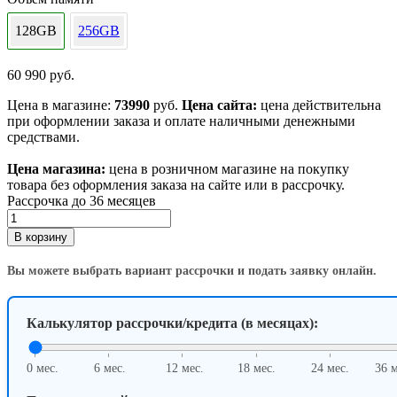
128GB
256GB
60 990
руб.
Цена в магазине:
73990
руб.
Цена сайта:
цена действительна
при оформлении заказа и оплате наличными денежными
средствами.
Цена магазина:
цена в розничном магазине на покупку
товара без оформления заказа на сайте или в рассрочку.
Рассрочка до 36 месяцев
Количество
товара
В корзину
Смартфон
Apple
Вы можете выбрать вариант рассрочки и подать заявку онлайн.
iPhone
16
128GB
Калькулятор рассрочки/кредита (в месяцах):
Teal
0 мес.
6 мес.
12 мес.
18 мес.
24 мес.
36 м