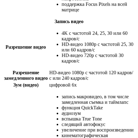
поддержка Focus Pixels на всей
матрице
Запись видео
4K с частотой 24, 25, 30 или 60
кадров/с
HD-видео 1080p с частотой 25, 30
Разрешение видео
или 60 кадров/с
HD-видео 720p с частотой 30
кадров/с
Разрешение
HD-видео 1080р c частотой 120 кадров/
замедленного видео
с или 240 кадров/с
Зум (видео)
цифровой 6х
запись макровидео, в том числе
замедленная съемка и таймлапс
функция QuickTake
аудиозум
вспышка True Tone
следящий автофокус
увеличение при воспроизведении
кинематографическая